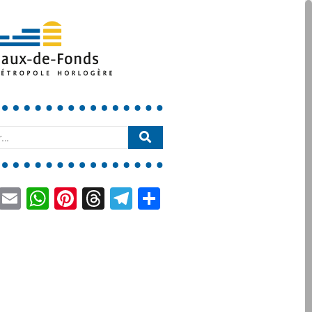
book
LinkedIn
Email
WhatsApp
Pinterest
Threads
Telegram
Partager