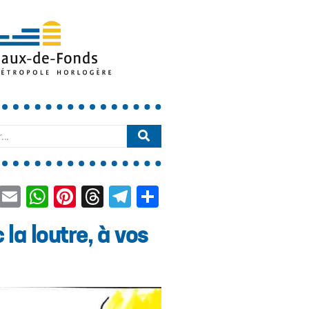
book
LinkedIn
Email
WhatsApp
Pinterest
Threads
Telegram
Partager
la loutre, à vos