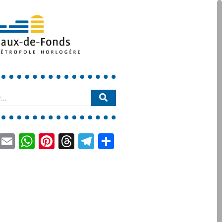
book
LinkedIn
Email
WhatsApp
Pinterest
Threads
Telegram
Partager