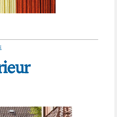
E
rieur