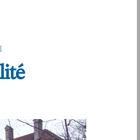
E
lité