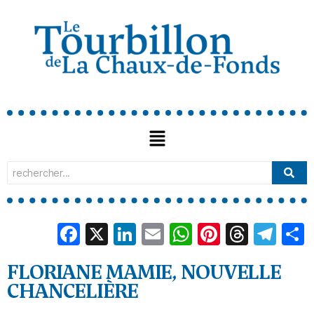
Facebook
X
LinkedIn
Email
WhatsApp
Pinterest
Threa
Tel
FLORIANE MAMIE, NOUVELLE
CHANCELIÈRE