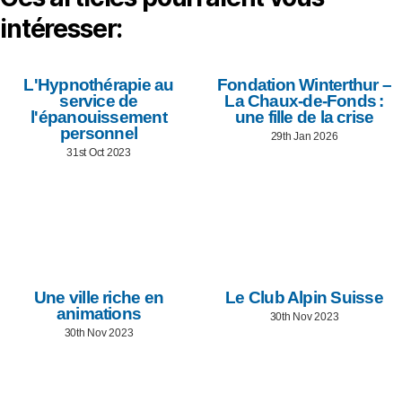
intéresser:
L'Hypnothérapie au
Fondation Winterthur –
service de
La Chaux-de-Fonds :
l'épanouissement
une fille de la crise
personnel
29th Jan 2026
31st Oct 2023
Une ville riche en
Le Club Alpin Suisse
animations
30th Nov 2023
30th Nov 2023