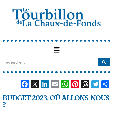
Facebook
X
LinkedIn
Email
WhatsApp
Pinterest
Threa
Tel
BUDGET 2023, OÙ ALLONS-NOUS
?