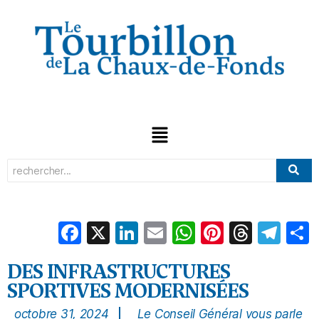
Facebook
X
LinkedIn
Email
WhatsApp
Pinterest
Threa
Tel
DES INFRASTRUCTURES
SPORTIVES MODERNISÉES
octobre 31, 2024
Le Conseil Général vous parle