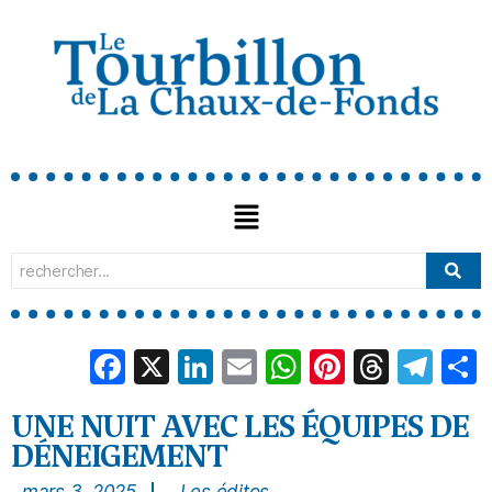
Facebook
X
LinkedIn
Email
WhatsApp
Pinterest
Threa
Tel
UNE NUIT AVEC LES ÉQUIPES DE
DÉNEIGEMENT