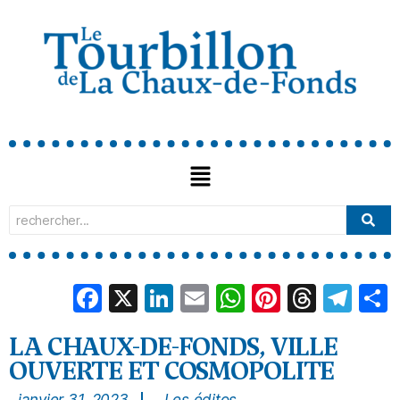
Facebook
X
LinkedIn
Email
WhatsApp
Pinterest
Threa
Tel
LA CHAUX-DE-FONDS, VILLE
OUVERTE ET COSMOPOLITE