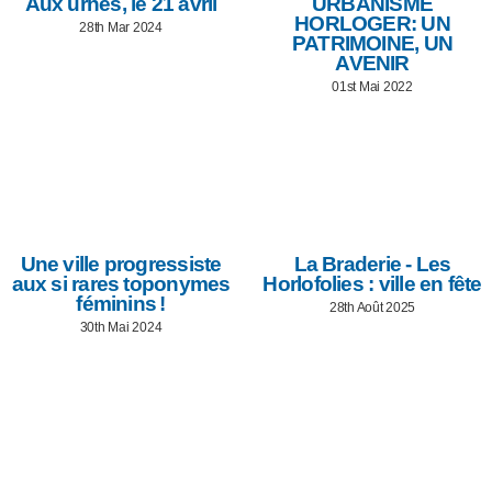
Aux urnes, le 21 avril
URBANISME
HORLOGER: UN
28th Mar 2024
PATRIMOINE, UN
AVENIR
01st Mai 2022
Une ville progressiste
La Braderie - Les
aux si rares toponymes
Horlofolies : ville en fête
féminins !
28th Août 2025
30th Mai 2024