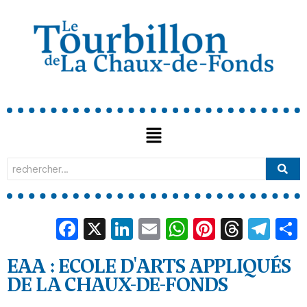
Facebook
X
LinkedIn
Email
WhatsApp
Pinterest
Threa
Tel
EAA : ECOLE D'ARTS APPLIQUÉS
DE LA CHAUX-DE-FONDS