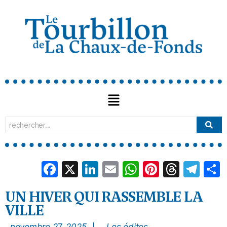
Facebook
X
LinkedIn
Email
WhatsApp
Pinterest
Threa
Tel
UN HIVER QUI RASSEMBLE LA
VILLE