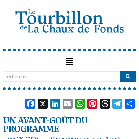
Facebook
X
LinkedIn
Email
WhatsApp
Pinterest
Threa
Tel
UN AVANT-GOÛT DU
PROGRAMME