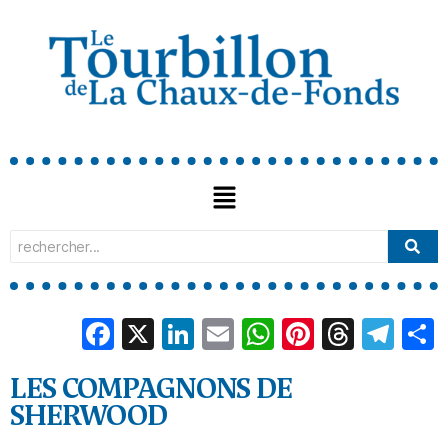
Facebook
X
LinkedIn
Email
WhatsApp
Pinterest
Threa
Tel
LES COMPAGNONS DE
SHERWOOD