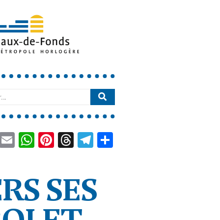
book
LinkedIn
Email
WhatsApp
Pinterest
Threads
Telegram
Partager
RS SES
ROLET