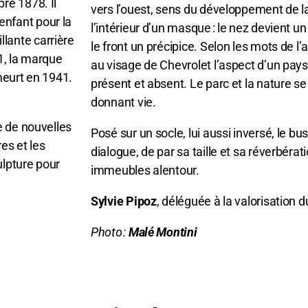
re 1878. Il
vers l’ouest, sens du développement de l
 enfant pour la
l’intérieur d’un masque : le nez devient un
illante carrière
le front un précipice. Selon les mots de 
1, la marque
au visage de Chevrolet l’aspect d’un paysa
 meurt en 1941.
présent et absent. Le parc et la nature se 
donnant vie.
e de nouvelles
Posé sur un socle, lui aussi inversé, le b
es et les
dialogue, de par sa taille et sa réverbérati
ulpture pour
immeubles alentour.
Sylvie Pipoz
, déléguée à la valorisation 
Photo :
Malé Montini