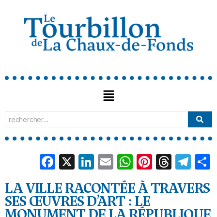
Facebook
X
LinkedIn
Email
WhatsApp
Pinterest
Threa
Tel
LA VILLE RACONTÉE À TRAVERS
SES ŒUVRES D’ART : LE
MONUMENT DE LA RÉPUBLIQUE