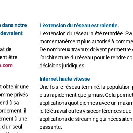
e dans notre
L’extension du réseau est ralentie.
, devraient
L’extension du réseau a été retardée. Sw
momentanément plus autorisé à commercia
dat de
De nombreux travaux doivent permettre d
ent être
l’architecture du réseau pour le rendre 
m.com
décisions juridiques.
Internet haute vitesse
t obtenir une
Une fois le réseau terminé, la population 
 comme privés
plus rapidement que jamais. Cela permettr
rend à sa
applications quotidiennes avec un maximu
ordement, il
le télétravail ou les visioconférences que 
èrement à une
applications de streaming qui nécessite
t d’un seul
passante.