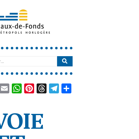
book
LinkedIn
Email
WhatsApp
Pinterest
Threads
Telegram
Partager
VOIE