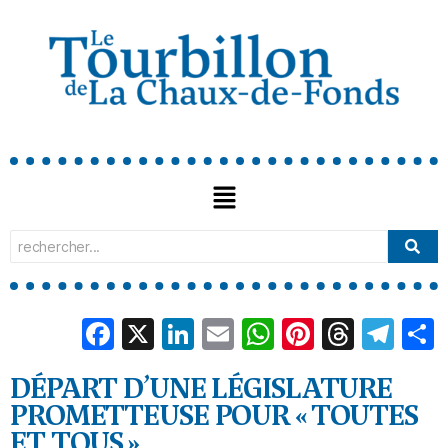
Facebook
X
LinkedIn
Email
WhatsApp
Pinterest
Threa
Tel
DÉPART D’UNE LÉGISLATURE
PROMETTEUSE POUR « TOUTES
ET TOUS »