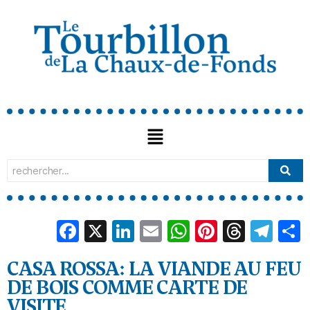
Facebook
X
LinkedIn
Email
WhatsApp
Pinterest
Threa
Tel
CASA ROSSA: LA VIANDE AU FEU
DE BOIS COMME CARTE DE
VISITE