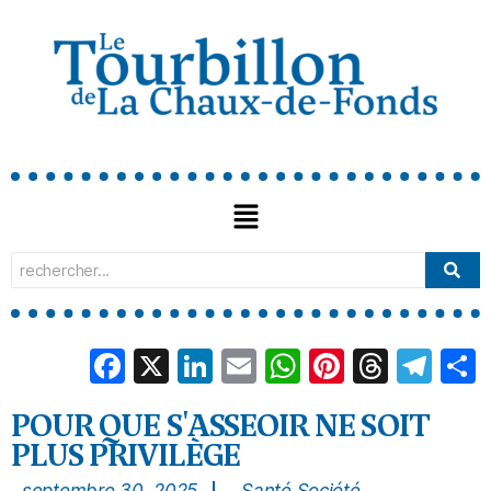
Facebook
X
LinkedIn
Email
WhatsApp
Pinterest
Threa
Tel
POUR QUE S'ASSEOIR NE SOIT
PLUS PRIVILÈGE