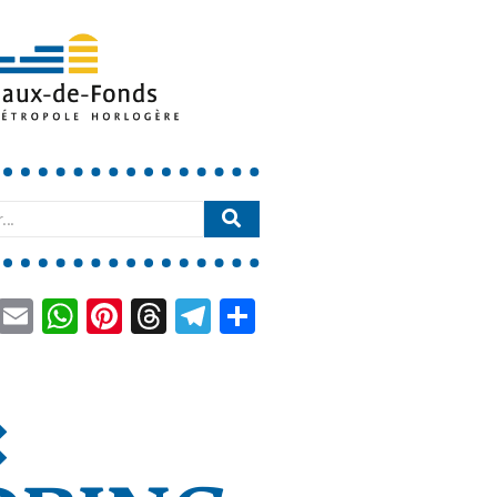
book
LinkedIn
Email
WhatsApp
Pinterest
Threads
Telegram
Partager
: