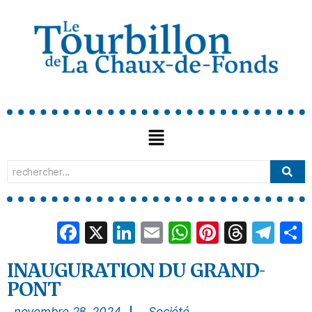
Facebook
X
LinkedIn
Email
WhatsApp
Pinterest
Threa
Tel
INAUGURATION DU GRAND-
PONT