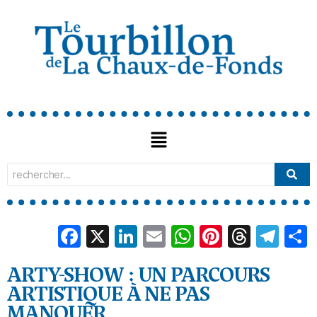
Facebook
X
LinkedIn
Email
WhatsApp
Pinterest
Threa
Tel
ARTY-SHOW : UN PARCOURS
ARTISTIQUE À NE PAS
MANQUER