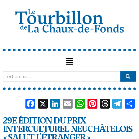
Facebook
X
LinkedIn
Email
WhatsApp
Pinterest
Threa
Tel
29E ÉDITION DU PRIX
INTERCULTUREL NEUCHÂTELOIS
« SALUT L'ÉTRANGER »