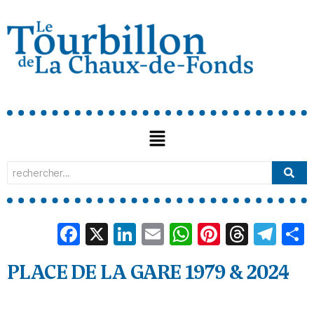
Facebook
X
LinkedIn
Email
WhatsApp
Pinterest
Threa
Tel
PLACE DE LA GARE 1979 & 2024