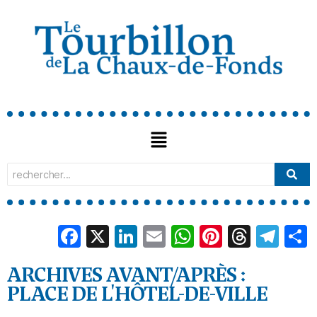
Facebook
X
LinkedIn
Email
WhatsApp
Pinterest
Threa
Tel
ARCHIVES AVANT/APRÈS :
PLACE DE L'HÔTEL-DE-VILLE