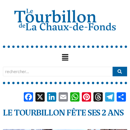
Facebook
X
LinkedIn
Email
WhatsApp
Pinterest
Threa
Tel
LE TOURBILLON FÊTE SES 2 ANS