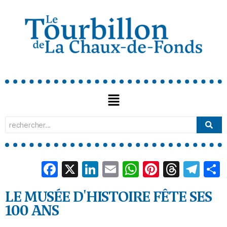
Facebook
X
LinkedIn
Email
WhatsApp
Pinterest
Threa
Tel
LE MUSÉE D'HISTOIRE FÊTE SES
100 ANS