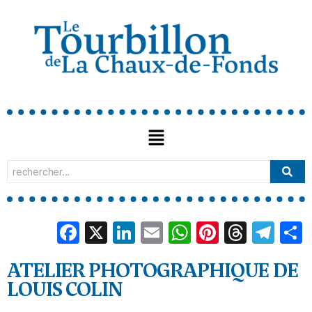
Facebook
X
LinkedIn
Email
WhatsApp
Pinterest
Threa
Tel
ATELIER PHOTOGRAPHIQUE DE
LOUIS COLIN